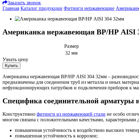
Заказать звонок
Главная
Каталог продукции
Фитинги нержавеющие
Американ
Американка нержавеющая ВР/НР AISI 
Размер
32 мм
Узнать цену
Купить
Американка нержавеющая ВР/НР AISI 304 32мм – разновиднос
предназначены для соединения труб из металла и иных матери
нефункционирующих патрубков и подключения приборов к маг
Специфика соединительной арматуры 
Конструктивно
фитинги из нержавеющей стали
не особо отлич
многом связана с положительными качествами, характерными дл
повышенная устойчивость к воздействию высоких темпер
повышенная устойчивость к коррозии;