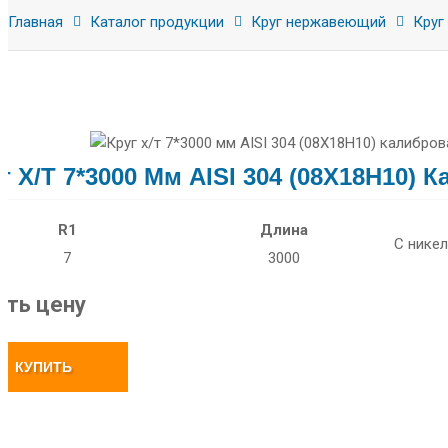
Главная
Каталог продукции
Круг нержавеющий
Круг 
г Х/т 7*3000 Мм AISI 304 (08Х18Н10)
R1
Длина
С нике
7
3000
ать цену
КУПИТЬ