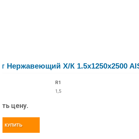
т Нержавеющий Х/к 1.5x1250x2500 AIS
R1
1,5
ать цену.
КУПИТЬ