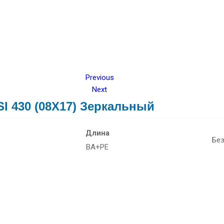
Previous
Next
I 430 (08Х17) Зеркальный
Длина
Без
BA+PE